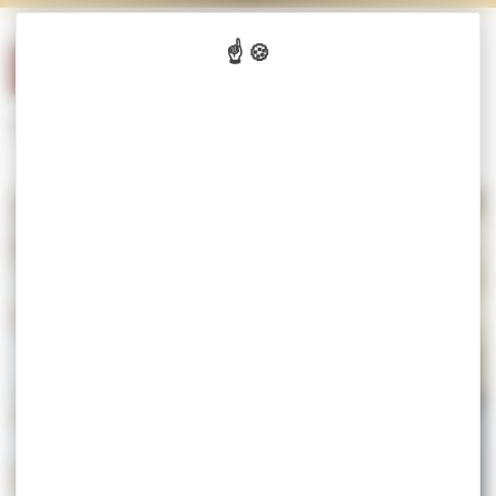
Panneau de gestion des cookies
Accueil
/
Rouge du Roy®
Rouge du Roy®
Galerie de 8 images